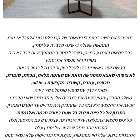
"מכירים את השיר "באת לי פתאום" של קרן פלס ורוני אלטר? אז זאת
התחושה שעולה בי שאני מדברת על יסמין.
ככה פתאום באמצע החיים, כשהכל מסביב התהפך ושום דבר לא היה
בטוח וודאי פגשתי את יסמין.
פגישת יעוץ ראשונית כדי לקבל כיוון וסדר גודל בתוך הכאוס.
לא ציפיתי שאצא מהפגישה הזאת עם שותפה מלאה, נוכחת, שומרת,
מכוונת, עוזרת, קשובה, מקצועית ו- all in.
יצאנו לדרך עם שיפוץ קומפלט של דירה.
משלב התכנון יסמין הבינה את הצרכים שלי (יותר ממה שאני הבנתי),
הבינה את התקציב ולא נחה עד שהתכנון היה מדוייק עד הפרט האחרון.
התכנון של כל פינה וניצול כל שטח בצורה חכמה ואלגנטית.
כל איש מקצוע שהמליצה עליו הוכיח את עצמו ורק עם המלצות אלה
חסכתי יותר ממה שהליווי של יסמין עלה.
התוכניות ביצוע שלה היו מפורטות, מקצועיות ומדוייקות שלא נשאר ספק