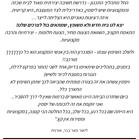
החל מתהליך התכנון – נדרשת חשיבה יצירתית מאוד לבית שכזה
והמקצועיות שיש ליסמין, כאדריכלית לצד המעצבת, היא קריטית.
איזה רעיונות גאוניים היא הצליחה לייצר…
יצא לנו בית חדש ולא משופץ, שמתאים בול לצרכים שלנו!
התאמת תקציב, השוואת הצעות מחיר, הצעת חלופות – יצירתיות והרבה
מקצועיות.
ולשלב השיפוץ עצמו – הסנכרון הזה בין אנשי המקצוע הוא כל כךךךךךך
מורכב!!
בזמנים, בתהליכים שיתאימו בדיוק אחד לשני (החור בפרקט לדלת,
הנגרות במטבח לכיור ולשיש)
ויסמין עשתה את זה בצורה מופתית שהביאה לכך שזמן השיפוץ לא
התארך כלל.
ביום שחזרנו הביתה היינו מאושרים ברמות שאין לי דרך להסביר..
ואני זוקפת את זה לזכותה של יסמין.
היא הייתה שם בכל רגע, בכל שלב, בכל החלטה הכי קטנה, במקצועיות
ומסירות אין קץ."
ליאור פאר בכר, אורנית